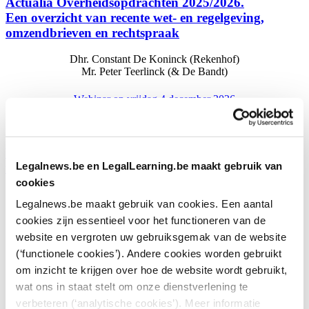
Actualia Overheidsopdrachten 2025/2026.
Een overzicht van recente wet- en regelgeving,
omzendbrieven en rechtspraak
Dhr. Constant De Koninck (Rekenhof)
Mr. Peter Teerlinck (& De Bandt)
Webinar op vrijdag 4 december 2026
Wenst u meerdere opleidingen
Legalnews.be en LegalLearning.be maakt gebruik van
te volgen bij LegalLearning?
cookies
Overweeg dan zeker onze voordeelformules!
Legalnews.be maakt gebruik van cookies. Een aantal
cookies zijn essentieel voor het functioneren van de
website en vergroten uw gebruiksgemak van de website
Krijg toegang tot +250 opleidingen
(‘functionele cookies’). Andere cookies worden gebruikt
om inzicht te krijgen over hoe de website wordt gebruikt,
Live & on demand webinars
wat ons in staat stelt om onze dienstverlening te
Met tussenkomst van de kmo-portefeuille
verbeteren (‘analytische cookies’). Meer informatie