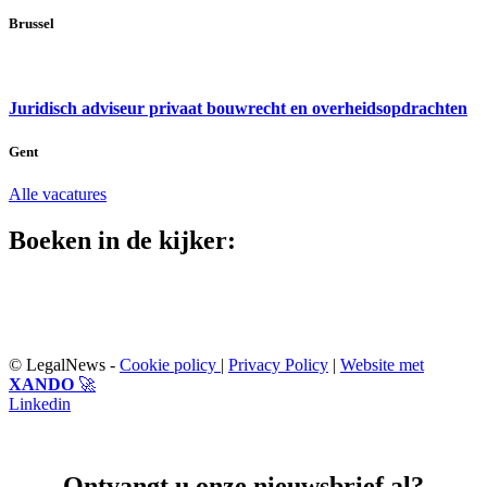
Brussel
Juridisch adviseur privaat bouwrecht en overheidsopdrachten
Gent
Alle vacatures
Boeken in de kijker:
© LegalNews -
Cookie policy
|
Privacy Policy
|
Website met
XANDO
🚀
Linkedin
Ontvangt u onze nieuwsbrief al?