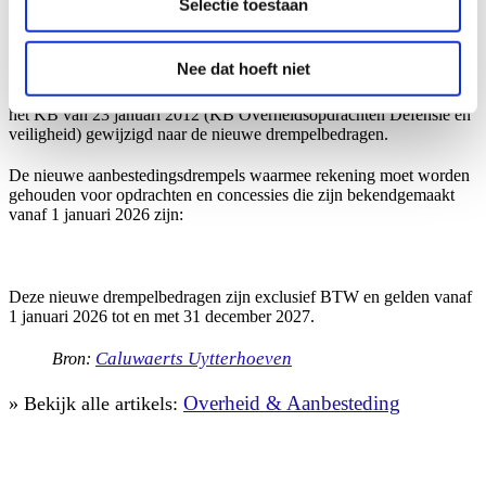
Selectie toestaan
In dit Ministerieel besluit werden de Europese
bekendmakingsdrempels zoals bepaald in de artikelen 11 van het
KB van 18 april 2017 (KB Plaatsing klassieke sectoren), 11 van het
Nee dat hoeft niet
KB van 18 juni 2017 (KB Plaatsing speciale sectoren), artikel 4 van
het KB van 25 juni 2017 (KB Concessieovereenkomst) en 33 van
het KB van 23 januari 2012 (KB Overheidsopdrachten Defensie en
veiligheid) gewijzigd naar de nieuwe drempelbedragen.
De nieuwe aanbestedingsdrempels waarmee rekening moet worden
gehouden voor opdrachten en concessies die zijn bekendgemaakt
vanaf 1 januari 2026 zijn:
Deze nieuwe drempelbedragen zijn exclusief BTW en gelden vanaf
1 januari 2026 tot en met 31 december 2027.
Caluwaerts Uytterhoeven
Bron:
Overheid & Aanbesteding
» Bekijk alle artikels: