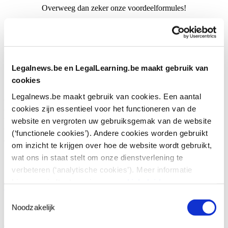
Overweeg dan zeker onze voordeelformules!
Krijg toegang tot +250 opleidingen
Live & on demand webinars
Legalnews.be en LegalLearning.be maakt gebruik van
cookies
Met tussenkomst van de kmo-portefeuille
Legalnews.be maakt gebruik van cookies. Een aantal
Einde van een
cookies zijn essentieel voor het functioneren van de
huurovereenkomst na het
website en vergroten uw gebruiksgemak van de website
(‘functionele cookies’). Andere cookies worden gebruikt
verstrijken van het opstalrecht.
om inzicht te krijgen over hoe de website wordt gebruikt,
Cass. 7 mei 2026 (Eric B.)
wat ons in staat stelt om onze dienstverlening te
verbeteren (‘analytische cookies’). Meer informatie
hierover vindt u terug in ons
cookiebeleid
.
Bouw & Vastgoed
|
21 mei 2026
Toestemmingsselectie
Eric B.
Auteur:
Noodzakelijk
Samenvatting gemaakt met behulp van AI