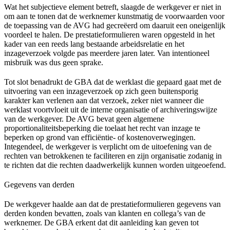
Wat het subjectieve element betreft, slaagde de werkgever er niet in
om aan te tonen dat de werknemer kunstmatig de voorwaarden voor
de toepassing van de AVG had gecreëerd om daaruit een oneigenlijk
voordeel te halen. De prestatieformulieren waren opgesteld in het
kader van een reeds lang bestaande arbeidsrelatie en het
inzageverzoek volgde pas meerdere jaren later. Van intentioneel
misbruik was dus geen sprake.
Tot slot benadrukt de GBA dat de werklast die gepaard gaat met de
uitvoering van een inzageverzoek op zich geen buitensporig
karakter kan verlenen aan dat verzoek, zeker niet wanneer die
werklast voortvloeit uit de interne organisatie of archiveringswijze
van de werkgever. De AVG bevat geen algemene
proportionaliteitsbeperking die toelaat het recht van inzage te
beperken op grond van efficiëntie‑ of kostenoverwegingen.
Integendeel, de werkgever is verplicht om de uitoefening van de
rechten van betrokkenen te faciliteren en zijn organisatie zodanig in
te richten dat die rechten daadwerkelijk kunnen worden uitgeoefend.
Gegevens van derden
De werkgever haalde aan dat de prestatieformulieren gegevens van
derden konden bevatten, zoals van klanten en collega’s van de
werknemer. De GBA erkent dat dit aanleiding kan geven tot