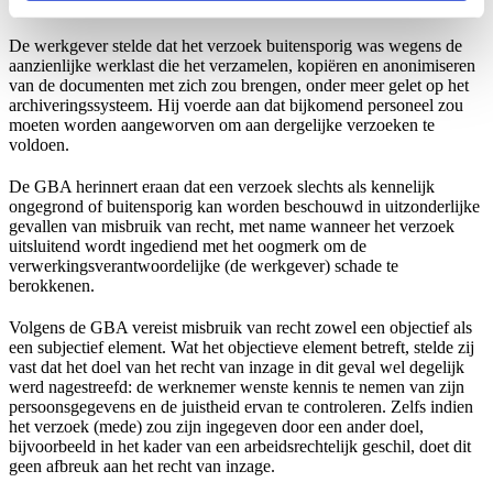
Geen kennelijk ongegrond of buitensporig verzoek
De werkgever stelde dat het verzoek buitensporig was wegens de
aanzienlijke werklast die het verzamelen, kopiëren en anonimiseren
van de documenten met zich zou brengen, onder meer gelet op het
archiveringssysteem. Hij voerde aan dat bijkomend personeel zou
moeten worden aangeworven om aan dergelijke verzoeken te
voldoen.
De GBA herinnert eraan dat een verzoek slechts als kennelijk
ongegrond of buitensporig kan worden beschouwd in uitzonderlijke
gevallen van misbruik van recht, met name wanneer het verzoek
uitsluitend wordt ingediend met het oogmerk om de
verwerkingsverantwoordelijke (de werkgever) schade te
berokkenen.
Volgens de GBA vereist misbruik van recht zowel een objectief als
een subjectief element. Wat het objectieve element betreft, stelde zij
vast dat het doel van het recht van inzage in dit geval wel degelijk
werd nagestreefd: de werknemer wenste kennis te nemen van zijn
persoonsgegevens en de juistheid ervan te controleren. Zelfs indien
het verzoek (mede) zou zijn ingegeven door een ander doel,
bijvoorbeeld in het kader van een arbeidsrechtelijk geschil, doet dit
geen afbreuk aan het recht van inzage.