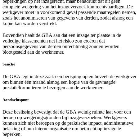
beperkingen op het inzagerecht, maar benadrukt dat dit geen
complete weigering van het inzageverzoek kan rechtvaardigen. De
werkgever moet in voorkomend geval passende maatregelen nemen,
zoals het anonimiseren van gegevens van derden, zodat alsnog een
kopie kan worden verstrekt.
Bovendien haalt de GBA aan dat een inzage ter plaatse in de
volledige klassementen net het risico zou creëren dat
persoonsgegevens van derden onrechtmatig zouden worden
blootgesteld aan de werknemer.
Sanctie
De GBA legt in deze zaak een berisping op en beveelt de werkgever
om binnen één maand alsnog een kopie van de gevraagde
prestatieformulieren te bezorgen aan de werknemer.
Aandachtspunt
Deze beslissing bevestigt dat de GBA weinig ruimte laat voor een
beroep op weigeringsgronden bij inzageverzoeken. Werkgevers
kunnen zich niet beroepen op de praktische impact, administratieve
belasting of hun interne organisatie om het recht op inzage te
beperken.