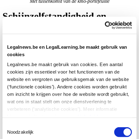
Met tussenkomst van de kmo-portefeuille
Schijnzelfstandigheid en
verboden
terbeschikkingstelling: de
Legalnews.be en LegalLearning.be maakt gebruik van
valkuilen voor ondernemers
cookies
(Mint Advocaten)
Legalnews.be maakt gebruik van cookies. Een aantal
cookies zijn essentieel voor het functioneren van de
Arbeid & Sociale zekerheid
|
4 maart 2025
website en vergroten uw gebruiksgemak van de website
(‘functionele cookies’). Andere cookies worden gebruikt
Mint Advocaten
Auteur:
om inzicht te krijgen over hoe de website wordt gebruikt,
Verboden terbeschikkingstelling
wat ons in staat stelt om onze dienstverlening te
verbeteren (‘analytische cookies’). Meer informatie
Wat is verboden terbeschikkingstelling?
hierover vindt u terug in ons
cookiebeleid
.
Wanneer u een externe partij inschakelt om werkzaamheden uit te
Toestemmingsselectie
voeren en deze partij (hierna de aannemer) doet hiervoor beroep op
Noodzakelijk
zijn werknemers. De werknemers van de aannemer blijven in