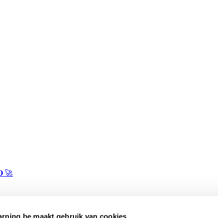
O
🚀
rning.be maakt gebruik van cookies