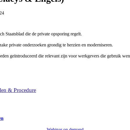
24
 Staatsblad die de private opsporing regelt.
nzake private onderzoeken grondig te herzien en moderniseren.
orden geïntroduceerd die relevant zijn voor werkgevers die gebruik we
len & Procedure
en
Webinar on demand