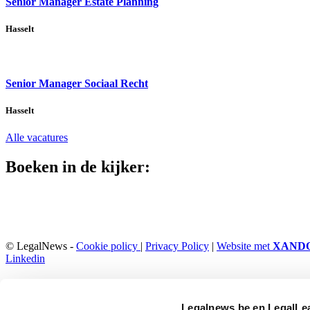
Senior Manager Estate Planning
Hasselt
Senior Manager Sociaal Recht
Hasselt
Alle vacatures
Boeken in de kijker:
© LegalNews -
Cookie policy
|
Privacy Policy
|
Website met
XAND
Linkedin
Legalnews.be en LegalLea